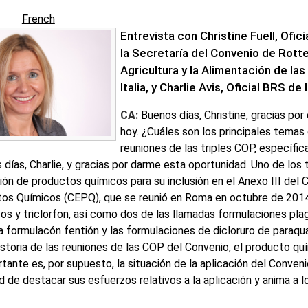
French
Entrevista con Christine Fuell, Ofi
la Secretaría del Convenio de Rotte
Agricultura y la Alimentación de l
Italia, y Charlie Avis, Oficial BRS d
CA:
Buenos días, Christine, gracias po
hoy. ¿Cuáles son los principales temas
reuniones de las triples COP, específ
días, Charlie, y gracias por darme esta oportunidad. Uno de los 
ión de productos químicos para su inclusión en el Anexo III del
os Químicos (CEPQ), que se reunió en Roma en octubre de 2014
s y triclorfon, así como dos de las llamadas formulaciones pla
la formulacón fentión y las formulaciones de dicloruro de paraqua
istoria de las reuniones de las COP del Convenio, el producto quí
ante es, por supuesto, la situación de la aplicación del Conveni
d de destacar sus esfuerzos relativos a la aplicación y anima a 