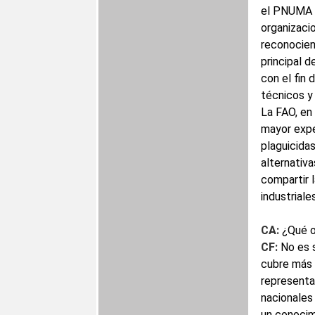
el PNUMA 
organizacio
reconocien
principal 
con el fin 
técnicos y
La FAO, en 
mayor expe
plaguicida
alternativa
compartir 
industrial
CA:
¿Qué o
CF:
No es s
cubre más d
representa
nacionales
un conocim