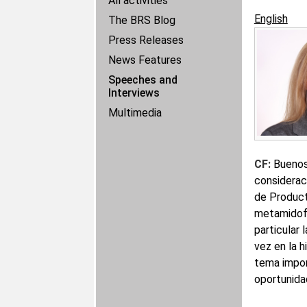
All activities
English
The BRS Blog
Press Releases
News Features
Speeches and
Interviews
Multimedia
CF:
Buenos 
considerac
de Product
metamidofo
particular 
vez en la h
tema import
oportunida