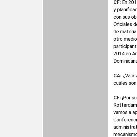
CF:
En 2014
y planifica
con sus ob
Oficiales d
de material
otro medio
participant
2014 en Am
Dominicana:
CA:
¿Va a v
cuáles son
CF:
¡Por su
Rotterdam. 
vamos a ap
Conferenci
administra
mecanismo 