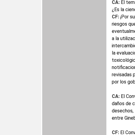
CA:
El tem
¿Es la cie
CF:
¡Por s
riesgos qu
eventualme
a la utiliz
intercambio
la evaluaci
toxicológi
notificacio
revisadas 
por los go
CA:
El Con
daños de c
desechos, 
entre Gine
CF:
El Conv