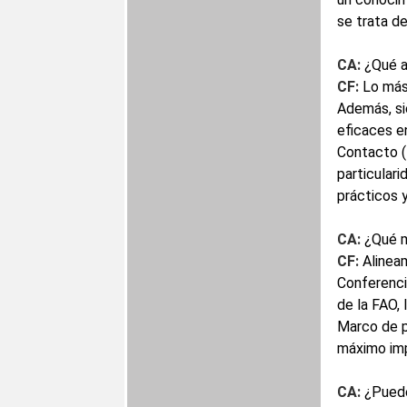
se trata d
CA:
¿Qué a
CF:
Lo más 
Además, si
eficaces e
Contacto (
particulari
prácticos y
CA:
¿Qué 
CF:
Alineam
Conferenci
de la FAO, 
Marco de pr
máximo imp
CA:
¿Puede