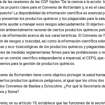
a de las reuniones de las COP triples “De la ciencia a la acción:
ncia un punto clave para el Convenio de Rotterdam y, si es el ca
upuesto! La disponibilidad de información científica es esencial
e presentan los productos químicos y los plaguicidas para la sa
nte ayudar a manejar esos riesgos adecuadamente. El objetivo 
ación ambientalmente racional de ciertos productos químicos pelig
 de información acerca de sus características. El Convenio se fu
ón de riesgos y toxicidad, así como la información científica sob
cas y eco-toxicológicas de los productos químicos y plaguicidas 
nes de medidas reglamentarias firmes para las prohibiciones o re
por un comité científico independiente e imparcial, el CEPQ, qu
biernos para la gestión de productos químicos.
venio de Rotterdam tiene como objetivo proteger la salud human
iertos productos químicos peligrosos, al igual que los otros do
los Convenios de Basilea y Estocolmo. ¿Por qué la Secretaría d
bra y Roma?
enio, en su artículo 19, establece que las funciones de la secr