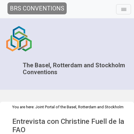
BRS CONVENTIONS
The Basel, Rotterdam and Stockholm
Conventions
You are here:
Joint Portal of the Basel, Rotterdam and Stockholm
>
>
>
Conventions
>
Media Hub
News
Speeches and Interviews
Entrevista con Christine Fuell de la
Entrevista con Christine Fuell de la FAO
FAO