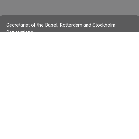
Secretariat of the Basel, Rotterdam and Stockholm
Conventions
Office address:
11-13, Chemin des Anémones - 1219 Châtelaine,
Switzerland
Postal address:
Avenue de la Paix 8-14, 1211 Genève 10, Switzerland
Tel.: +41 (0)22 917 8271
Email: brs@un.org
Feedback
Terms Of Use
Privacy Statement
Copyright 2026 by the Secretariat of the Basel,
Rotterdam and Stockholm Conventions. All rights reserved.
Login