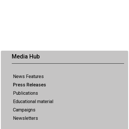
Media Hub
News Features
Press Releases
Publications
Educational material
Campaigns
Newsletters