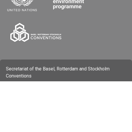
Secretariat of the Basel, Rotterdam and Stockholm
Conventions
Office address:
11-13, Chemin des Anémones - 1219 Châtelaine,
Switzerland
Postal address:
Avenue de la Paix 8-14, 1211 Genève 10, Switzerland
Tel.: +41 (0)22 917 8271
Email: brs@un.org
Feedback