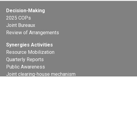
Decision-Making
2025 COPs
Joint Bureaux
Review of Arrangements
Synergies Activities
Resource Mobilization
Quarterly Reports
Public Awareness
Joint clearing-house mechanism
Joint country profiles
Status of Ratifications and country
contacts
Calendar
Publications
Site Map