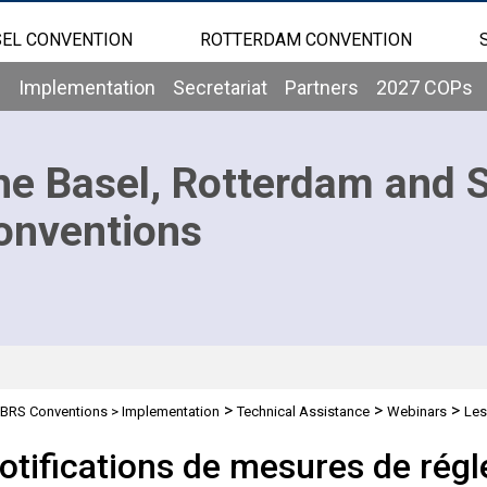
EL CONVENTION
ROTTERDAM CONVENTION
b
Implementation
Secretariat
Partners
2027 COPs
he Basel, Rotterdam and 
onventions
>
>
>
BRS Conventions
>
Implementation
Technical Assistance
Webinars
Les
 et soumission - 16/Jun/2026
otifications de mesures de régl