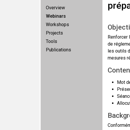
prépa
Overview
Webinars
Workshops
Object
Projects
Renforcer 
Tools
de régleme
Publications
les outils 
mesures ré
Conten
Mot d
Présen
Séanc
Allocu
Backgr
Conforméme