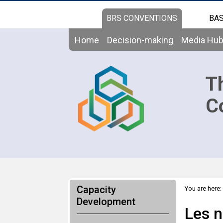
BRS CONVENTIONS
BAS
Home
Decision-making
Media Hu
T
C
Capacity
You are here:
: préparation
Development
Les n