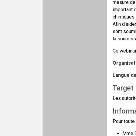
mesure de r
important d
chimiques 
Afin d’aide
sont soumis
la soumiss
Ce webinai
Organisat
Langue de 
Target
Les autorit
Informa
Pour toute 
Mme S